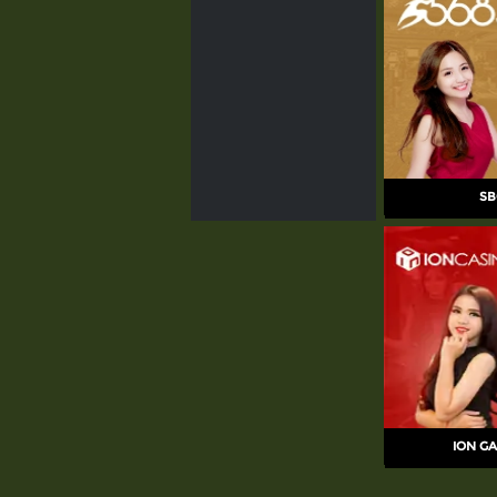
Baccarat
Roulette
Sic Bo
Dragon Tiger
Special Games
DAFTAR
KEM
SB
SB
Meja
Baccarat
Roulette
Sicbo
Dragon Tiger
DAFTAR
KEM
ION G
ION G