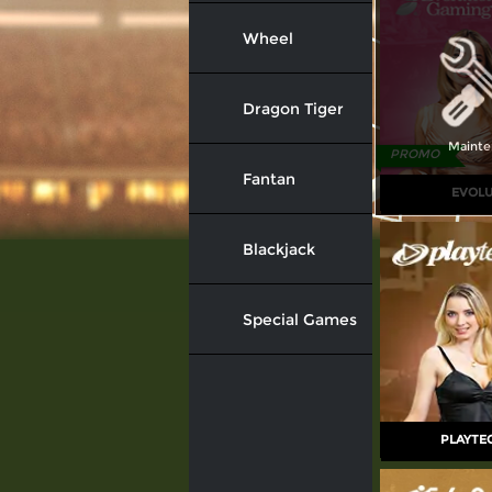
Roulette
Baccarat
Wheel
Sicbo
Dragon Tiger
Blackjack
Wheel
Dragon Tiger
DAFTAR
Mainte
PROMO
KEM
Fantan
EVOLU
EVOLU
Meja
Blackjack
Roulette
Sicbo
Baccarat
Blackjack
Special Games
Dragon Tiger
Special Games
DAFTAR
KEM
PLAYTEC
PLAYTEC
Meja